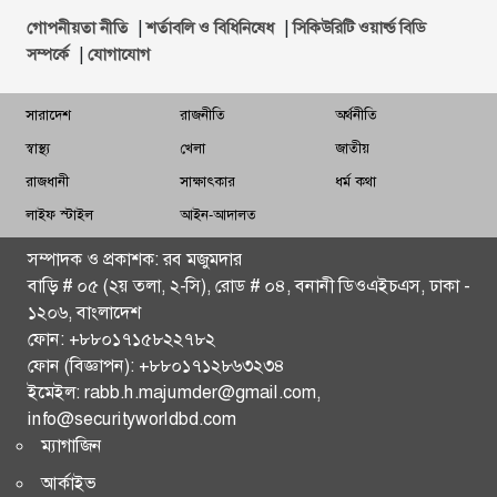
বায়ু ও শব্দদূষণ রোধে কঠোর পদক্ষেপের নির্দেশ প্রধানমন্ত্রীর
|
|
গোপনীয়তা নীতি
শর্তাবলি ও বিধিনিষেধ
সিকিউরিটি ওয়ার্ল্ড বিডি
|
সম্পর্কে
যোগাযোগ
‘ঢাকা-চট্টগ্রামসহ গুরুত্বপূর্ণ রুটে চলবে চীনের বুলেট ট্রেন’
সারাদেশ
রাজনীতি
অর্থনীতি
খুলে দেওয়া হয়েছে কাপ্তাই বাঁধের ১৬ জলকপাট
স্বাস্থ্য
খেলা
জাতীয়
রাজধানীর আরও ৫০ স্থানে স্বয়ংক্রিয় ট্রাফিক সিগন্যাল চালুর
রাজধানী
সাক্ষাৎকার
ধর্ম কথা
নির্দেশ প্রধানমন্ত্রীর
লাইফ স্টাইল
আইন-আদালত
পূর্ণমাত্রায় অভিযানের হুঁশিয়ারি ইরানের
সম্পাদক ও প্রকাশক: রব মজুমদার
বাড়ি # ০৫ (২য় তলা, ২-সি), রোড # ০৪, বনানী ডিওএইচএস, ঢাকা -
গাজায় ইসরায়েলি হামলা, নিহত অন্তত ১৪
১২০৬, বাংলাদেশ
ফোন: +৮৮০১৭১৫৮২২৭৮২
চট্টগ্রাম বিভাগ ছাড়া সারা দেশে এইচএসসি পরীক্ষা চলবে: শিক্ষা
ফোন (বিজ্ঞাপন): +৮৮০১৭১২৮৬৩২৩৪
উপদেষ্টা
ইমেইল: rabb.h.majumder@gmail.com,
info@securityworldbd.com
বাণিজ্য চুক্তির বিনিময়ে হরমুজের ২০% শুল্ক প্রত্যাহারের
ম্যাগাজিন
ঘোষণা ট্রাম্পের
আর্কাইভ