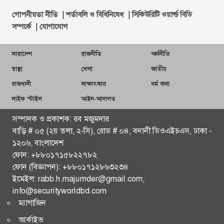
বায়ু ও শব্দদূষণ রোধে কঠোর পদক্ষেপের নির্দেশ প্রধানমন্ত্রীর
|
|
গোপনীয়তা নীতি
শর্তাবলি ও বিধিনিষেধ
সিকিউরিটি ওয়ার্ল্ড বিডি
|
সম্পর্কে
যোগাযোগ
‘ঢাকা-চট্টগ্রামসহ গুরুত্বপূর্ণ রুটে চলবে চীনের বুলেট ট্রেন’
সারাদেশ
রাজনীতি
অর্থনীতি
খুলে দেওয়া হয়েছে কাপ্তাই বাঁধের ১৬ জলকপাট
স্বাস্থ্য
খেলা
জাতীয়
রাজধানীর আরও ৫০ স্থানে স্বয়ংক্রিয় ট্রাফিক সিগন্যাল চালুর
রাজধানী
সাক্ষাৎকার
ধর্ম কথা
নির্দেশ প্রধানমন্ত্রীর
লাইফ স্টাইল
আইন-আদালত
পূর্ণমাত্রায় অভিযানের হুঁশিয়ারি ইরানের
সম্পাদক ও প্রকাশক: রব মজুমদার
বাড়ি # ০৫ (২য় তলা, ২-সি), রোড # ০৪, বনানী ডিওএইচএস, ঢাকা -
গাজায় ইসরায়েলি হামলা, নিহত অন্তত ১৪
১২০৬, বাংলাদেশ
ফোন: +৮৮০১৭১৫৮২২৭৮২
চট্টগ্রাম বিভাগ ছাড়া সারা দেশে এইচএসসি পরীক্ষা চলবে: শিক্ষা
ফোন (বিজ্ঞাপন): +৮৮০১৭১২৮৬৩২৩৪
উপদেষ্টা
ইমেইল: rabb.h.majumder@gmail.com,
info@securityworldbd.com
বাণিজ্য চুক্তির বিনিময়ে হরমুজের ২০% শুল্ক প্রত্যাহারের
ম্যাগাজিন
ঘোষণা ট্রাম্পের
আর্কাইভ