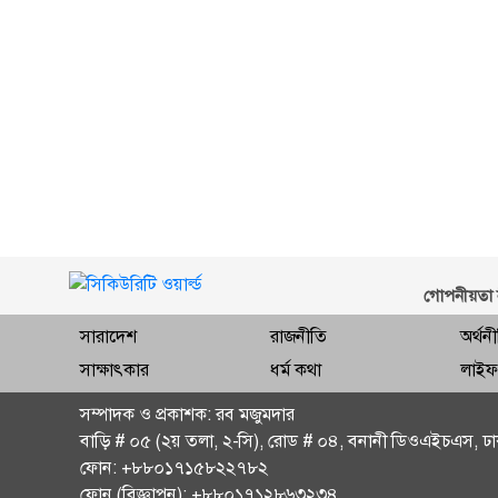
গোপনীয়তা 
সারাদেশ
রাজনীতি
অর্থন
সাক্ষাৎকার
ধর্ম কথা
লাইফ
সম্পাদক ও প্রকাশক: রব মজুমদার
বাড়ি # ০৫ (২য় তলা, ২-সি), রোড # ০৪, বনানী ডিওএইচএস, ঢা
ফোন: +৮৮০১৭১৫৮২২৭৮২
ফোন (বিজ্ঞাপন): +৮৮০১৭১২৮৬৩২৩৪