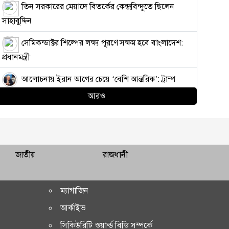
তিন সরকারের মেয়াদে বিতর্কের কেন্দ্রবিন্দুতে ছিলেন
সাহাবুদ্দিন
সেমিকন্ডাক্টর শিল্পের লক্ষ্য পূরণে সক্ষম হবে বাংলাদেশ:
প্রধানমন্ত্রী
আলোচনায় ইরান আগের চেয়ে ‘বেশি আন্তরিক’: ট্রাম্প
আরও
ভারতে ক্ষুব্ধ তরুণদের হাতে মার খাচ্ছে ‘গোদি মিডিয়ার’
সাংবাদিকরা
কাফরুলে দুর্বৃত্তদের এলোপাতাড়ি গুলিতে যুবদল কর্মী
নিহত, আহত ২
জাতীয়
রাজধানী
বায়ু ও শব্দদূষণ রোধে কঠোর পদক্ষেপের নির্দেশ
প্রধানমন্ত্রীর
ম্যাগাজিন
আর্কাইভ
‘ঢাকা-চট্টগ্রামসহ গুরুত্বপূর্ণ রুটে চলবে চীনের বুলেট ট্রেন’
সিকিউরিটি ওয়ার্ল্ড বিডি সম্পর্কে