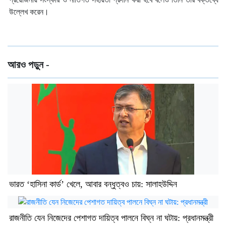
উল্লেখ করেন।
আরও পড়ুন -
ভারত ‘হাসিনা কার্ড’ খেলে, আবার বন্ধুত্বও চায়: সালাহউদ্দিন
রাজনীতি যেন নিজেদের পেশাগত দায়িত্ব পালনে বিঘ্ন না ঘটায়: প্রধানমন্ত্রী