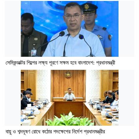
সেমিকন্ডাক্টর শিল্পের লক্ষ্য পূরণে সক্ষম হবে বাংলাদেশ: প্রধানমন্ত্রী
বায়ু ও শব্দদূষণ রোধে কঠোর পদক্ষেপের নির্দেশ প্রধানমন্ত্রীর