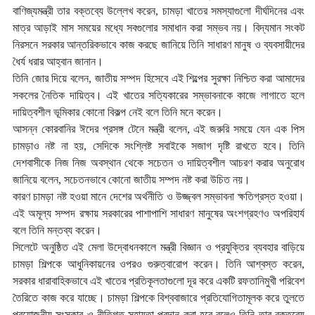
বাণিজ্যমন্ত্রী তার বক্তব্যে উল্লেখ করেন, চামড়া খাতের সমস্যাগুলো দীর্ঘদিনের এবং
মাত্র আড়াই মাস সময়ের মধ্যে সবগুলোর সমাধান করা সম্ভব নয়। বিদ্যমান সংকট
নিরসনে সরকার আন্তরিকভাবে কাজ করছে জানিয়ে তিনি সাধারণ মানুষ ও ব্যবসায়ীদের
ধৈর্য ধরার আহ্বান জানান।
তিনি জোর দিয়ে বলেন, জাতীয় সম্পদ হিসেবে এই শিল্পের সুরক্ষা নিশ্চিত করা আমাদের
সকলের নৈতিক দায়িত্ব। এই খাতের সত্যিকারের সম্ভাবনাকে কাজে লাগাতে হলে
দায়িত্বশীল ভূমিকার কোনো বিকল্প নেই বলে তিনি মনে করেন।
আসন্ন কোরবানির ঈদের প্রসঙ্গ টেনে মন্ত্রী বলেন, এই জরুরি সময়ে যেন এক পিস
চামড়াও নষ্ট না হয়, সেদিকে সংশ্লিষ্ট সবাইকে সজাগ দৃষ্টি রাখতে হবে। তিনি
দেশবাসীকে নিজ নিজ অবস্থান থেকে সচেতন ও দায়িত্বশীল আচরণ করার অনুরোধ
জানিয়ে বলেন, সচেতনভাবে কোনো জাতীয় সম্পদ নষ্ট করা উচিত নয়।
কারণ চামড়া নষ্ট হওয়া মানে দেশের অর্থনীতি ও উজ্জ্বল সম্ভাবনা ক্ষতিগ্রস্ত হওয়া।
এই অমূল্য সম্পদ রক্ষায় সরকারের পাশাপাশি সাধারণ মানুষের অংশগ্রহণও অপরিহার্য
বলে তিনি মন্তব্য করেন।
সিলেটে অনুষ্ঠিত এই মেলা উদ্বোধনকালে মন্ত্রী বিজ্ঞান ও প্রযুক্তির ব্যবহার বাড়িয়ে
চামড়া শিল্পকে আধুনিকায়নের ওপরও গুরুত্বারোপ করেন। তিনি আশ্বস্ত করেন,
সরকার ধারাবাহিকভাবে এই খাতের প্রতিকূলতাগুলো দূর করে একটি রফতানিমুখী পরিবেশ
তৈরিতে কাজ করে যাচ্ছে। চামড়া শিল্পকে বিশ্ববাজারে প্রতিযোগিতামূলক করে তুলতে
প্রয়োজনীয় সংস্কার ও নীতিগত সহায়তা প্রদান করা হবে বলেও তিনি তার বক্তব্যে