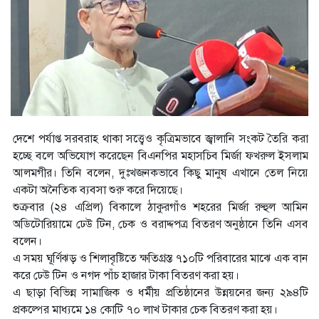
দেশে পর্যাপ্ত সরবরাহ থাকা সত্ত্বেও কৃত্রিমভাবে জ্বালানি সংকট তৈরি করা
হচ্ছে বলে অভিযোগ করেছেন বিএনপির মহাসচিব মির্জা ফখরুল ইসলাম
আলমগীর। তিনি বলেন, দুঃখজনকভাবে কিছু মানুষ এখানে তেল নিয়ে
একটা অনৈতিক ব্যবসা শুরু করে দিয়েছে।
শুক্রবার (২৪ এপ্রিল) বিকালে ঠাকুরগাঁও শহরের মির্জা রুহুল আমিন
অডিটোরিয়ামে ঢেউ টিন, চেক ও বরাদ্দপত্র বিতরণ অনুষ্ঠানে তিনি এসব
বলেন।
এ সময় ঘূর্ণিঝড় ও শিলাবৃষ্টিতে ক্ষতিগ্রস্ত ৭১০টি পরিবারের মাঝে এক বান
করে ঢেউ টিন ও নগদ পাঁচ হাজার টাকা বিতরণ করা হয়।
এ ছাড়া বিভিন্ন সামাজিক ও ধর্মীয় প্রতিষ্ঠানের উন্নয়নের জন্য ২৯৪টি
প্রকল্পের মাধ্যমে ১৪ কোটি ৭০ লাখ টাকার চেক বিতরণ করা হয়।