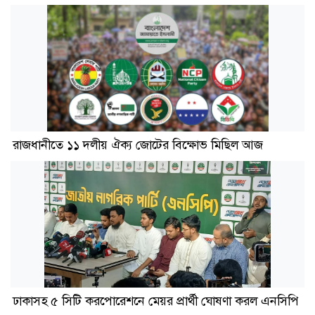
রাজধানীতে ১১ দলীয় ঐক্য জোটের বিক্ষোভ মিছিল আজ
ঢাকাসহ ৫ সিটি করপোরেশনে মেয়র প্রার্থী ঘোষণা করল এনসিপি