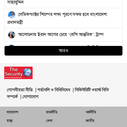
সাহাবুদ্দিন
সেমিকন্ডাক্টর শিল্পের লক্ষ্য পূরণে সক্ষম হবে বাংলাদেশ:
প্রধানমন্ত্রী
আলোচনায় ইরান আগের চেয়ে ‘বেশি আন্তরিক’: ট্রাম্প
ভারতে ক্ষুব্ধ তরুণদের হাতে মার খাচ্ছে ‘গোদি মিডিয়ার’
আরও
সাংবাদিকরা
কাফরুলে দুর্বৃত্তদের এলোপাতাড়ি গুলিতে যুবদল কর্মী নিহত,
আহত ২
বায়ু ও শব্দদূষণ রোধে কঠোর পদক্ষেপের নির্দেশ প্রধানমন্ত্রীর
|
|
গোপনীয়তা নীতি
শর্তাবলি ও বিধিনিষেধ
সিকিউরিটি ওয়ার্ল্ড বিডি
|
সম্পর্কে
যোগাযোগ
‘ঢাকা-চট্টগ্রামসহ গুরুত্বপূর্ণ রুটে চলবে চীনের বুলেট ট্রেন’
সারাদেশ
রাজনীতি
অর্থনীতি
খুলে দেওয়া হয়েছে কাপ্তাই বাঁধের ১৬ জলকপাট
স্বাস্থ্য
খেলা
জাতীয়