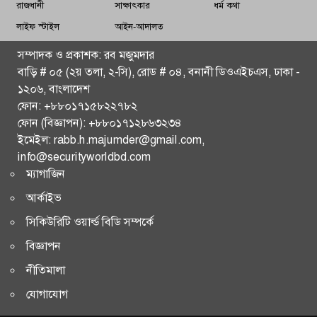
রাজধানীর আরও ৫০ স্থানে স্বয়ংক্রিয় ট্রাফিক সিগন্যাল চালুর
রাজধানী
সাক্ষাৎকার
ধর্ম কথা
নির্দেশ প্রধানমন্ত্রীর
লাইফ স্টাইল
আইন-আদালত
পূর্ণমাত্রায় অভিযানের হুঁশিয়ারি ইরানের
সম্পাদক ও প্রকাশক: রব মজুমদার
বাড়ি # ০৫ (২য় তলা, ২-সি), রোড # ০৪, বনানী ডিওএইচএস, ঢাকা -
গাজায় ইসরায়েলি হামলা, নিহত অন্তত ১৪
১২০৬, বাংলাদেশ
ফোন: +৮৮০১৭১৫৮২২৭৮২
চট্টগ্রাম বিভাগ ছাড়া সারা দেশে এইচএসসি পরীক্ষা চলবে: শিক্ষা
ফোন (বিজ্ঞাপন): +৮৮০১৭১২৮৬৩২৩৪
উপদেষ্টা
ইমেইল: rabb.h.majumder@gmail.com,
info@securityworldbd.com
বাণিজ্য চুক্তির বিনিময়ে হরমুজের ২০% শুল্ক প্রত্যাহারের
ম্যাগাজিন
ঘোষণা ট্রাম্পের
আর্কাইভ
কুয়েতে মার্কিন সামরিক স্থাপনাতে ড্রোন-মিসাইল ছুড়ল ইরান
সিকিউরিটি ওয়ার্ল্ড বিডি সম্পর্কে
বিজ্ঞাপন
বন্যায় এখন পর্যন্ত ৫৬ জনের মৃত্যু
নীতিমালা
শেখ হাসিনার প্রত্যর্পণের বিষয়টি আইন অনুযায়ী নিষ্পত্তি হবে:
যোগাযোগ
ভারত