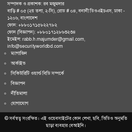
সম্পাদক ও প্রকাশক: রব মজুমদার
বায়ু ও শব্দদূষণ রোধে কঠোর পদক্ষেপের নির্দেশ প্রধানমন্ত্রীর
বাড়ি # ০৫ (২য় তলা, ২-সি), রোড # ০৪, বনানী ডিওএইচএস, ঢাকা -
১২০৬, বাংলাদেশ
‘ঢাকা-চট্টগ্রামসহ গুরুত্বপূর্ণ রুটে চলবে চীনের বুলেট ট্রেন’
ফোন: +৮৮০১৭১৫৮২২৭৮২
ফোন (বিজ্ঞাপন): +৮৮০১৭১২৮৬৩২৩৪
খুলে দেওয়া হয়েছে কাপ্তাই বাঁধের ১৬ জলকপাট
ইমেইল: rabb.h.majumder@gmail.com,
info@securityworldbd.com
রাজধানীর আরও ৫০ স্থানে স্বয়ংক্রিয় ট্রাফিক সিগন্যাল চালুর
ম্যাগাজিন
নির্দেশ প্রধানমন্ত্রীর
আর্কাইভ
পূর্ণমাত্রায় অভিযানের হুঁশিয়ারি ইরানের
সিকিউরিটি ওয়ার্ল্ড বিডি সম্পর্কে
বিজ্ঞাপন
গাজায় ইসরায়েলি হামলা, নিহত অন্তত ১৪
নীতিমালা
চট্টগ্রাম বিভাগ ছাড়া সারা দেশে এইচএসসি পরীক্ষা চলবে: শিক্ষা
যোগাযোগ
উপদেষ্টা
© সর্বস্বত্ব সংরক্ষিত। এই ওয়েবসাইটের কোন লেখা, ছবি, ভিডিও অনুমতি
ছাড়া ব্যবহার বেআইনি।