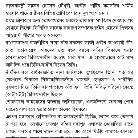
সাবেকমন্ত্রী সাবের হোসেন চৌধুরী, জাতীয় পার্টির মহাসচিব শামীম
হায়দার পাটোয়ারীসহ বিভিন্ন শ্রেণি পেশার মানুষ অংশ নেন।
প্রথম জানাজার জন্য তোফায়েলের মরদেহ তাকওয়া মসজিদে নেওয়ার পর
সেখানে ছিলেন সিপিবির সাবেক সাধারণ সম্পাদক রুহিন হোসেন প্রিন্সসহ
আওয়ামী লীগের আরও অনেকে।
বাংলাদেশের রাজনীতির নানা বাঁক-বদলের সাক্ষী প্রবীণ আওয়ামী লীগ
নেতা তোফায়েল আহমেদ ৮৩ বছর বয়সে এদিন বিকালে স্কয়ার
হাসপাতালে চিকিৎসাধীন অবস্থায় মারা যান। এ হাসপাতালে আট মাস
আট দিন ধরে চিকিৎসাধীন ছিলেন তিনি।
দীর্ঘদিন ধরে বার্ধক্যজনিত নানা জটিলতায় ভুগছিলেন তিনি। গত ২৪
সেপ্টেম্বর বিকালে নিউমোনিয়াজনিত শ্বাসকষ্ট, হৃদ্‌রোগ ও শারীরিক
দুর্বলতা নিয়ে তিনি হাসপাতালে ভর্তি হন। তিনি নিবিড় পরিচর্যা কেন্দ্রে
(আইসিইউ) চিকিৎসাধীন ছিলেন।
তোফায়েল আহমেদের স্বজনরা জানিয়েছেন, ধানমন্ডিতে জানাজা শেষে
মরদেহ রাখা হবে স্কয়ার হাসপাতালের হিমঘরে।
এরপর মঙ্গলবার হেলিকপ্টার বা মরদেহবাহী ফ্রিজিং ভ্যানে করে ভোলায়
নেওয়া হবে। সেখানে ভোলার দক্ষিণ গঙ্গাপুর এলাকার কোরালিয়া গ্রামে
মায়ের কবরের পাশে দাফন করা হবে। এর আগে দ্বিতীয় নামাজে জানাজা