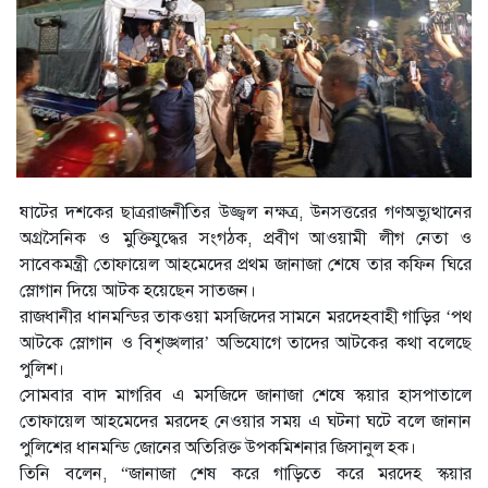
ষাটের দশকের ছাত্ররাজনীতির উজ্জ্বল নক্ষত্র, উনসত্তরের গণঅভ্যুত্থানের
অগ্রসৈনিক ও মুক্তিযুদ্ধের সংগঠক, প্রবীণ আওয়ামী লীগ নেতা ও
সাবেকমন্ত্রী তোফায়েল আহমেদের প্রথম জানাজা শেষে তার কফিন ঘিরে
স্লোগান দিয়ে আটক হয়েছেন সাতজন।
রাজধানীর ধানম‌ন্ডির তাকওয়া মস‌জিদের সামনে মরদেহবাহী গাড়ির ‘পথ
আটকে স্লোগান ও বিশৃঙ্খলার’ অভিযোগে তাদের আটকের কথা বলেছে
পুলিশ।
সোমবার বাদ মাগ‌রিব এ মস‌জিদে জানাজা শেষে স্কয়ার হাসপাতালে
তোফায়েল আহমেদের মরদেহ নেওয়ার সময় এ ঘটনা ঘটে বলে জানান
পুলিশের ধানমন্ডি জোনের অতিরিক্ত উপকমিশনার জিসানুল হক।
তিনি বলেন, “জানাজা শেষ করে গাড়িতে করে মরদেহ স্কয়ার