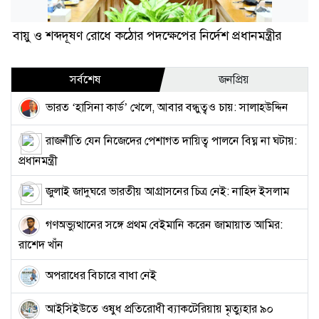
বায়ু ও শব্দদূষণ রোধে কঠোর পদক্ষেপের নির্দেশ প্রধানমন্ত্রীর
সর্বশেষ
জনপ্রিয়
ভারত ‘হাসিনা কার্ড’ খেলে, আবার বন্ধুত্বও চায়: সালাহউদ্দিন
রাজনীতি যেন নিজেদের পেশাগত দায়িত্ব পালনে বিঘ্ন না ঘটায়:
প্রধানমন্ত্রী
জুলাই জাদুঘরে ভারতীয় আগ্রাসনের চিত্র নেই: নাহিদ ইসলাম
গণঅভ্যুত্থানের সঙ্গে প্রথম বেইমানি করেন জামায়াত আমির:
রাশেদ খাঁন
অপরাধের বিচারে বাধা নেই
আইসিইউতে ওষুধ প্রতিরোধী ব্যাকটেরিয়ায় মৃত্যুহার ৯০