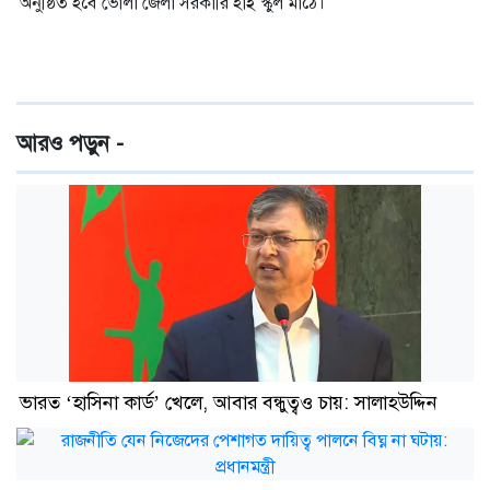
অনুষ্ঠিত হবে ভোলা জেলা সরকারি হাই স্কুল মাঠে।
আরও পড়ুন -
ভারত ‘হাসিনা কার্ড’ খেলে, আবার বন্ধুত্বও চায়: সালাহউদ্দিন