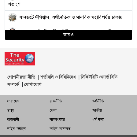
শতাংশ
যানজটে দীর্ঘশ্বাস, অর্থনৈতিক ও মানবিক মহাবিপর্যয় ঢাকায়
ভারপ্রাপ্ত রাষ্ট্রপতি হাফিজ উদ্দিন আহমদ, প্রজ্ঞাপন জারি
আরও
তিন সরকারের মেয়াদে বিতর্কের কেন্দ্রবিন্দুতে ছিলেন
সাহাবুদ্দিন
সেমিকন্ডাক্টর শিল্পের লক্ষ্য পূরণে সক্ষম হবে বাংলাদেশ:
প্রধানমন্ত্রী
|
|
গোপনীয়তা নীতি
শর্তাবলি ও বিধিনিষেধ
সিকিউরিটি ওয়ার্ল্ড বিডি
|
সম্পর্কে
যোগাযোগ
আলোচনায় ইরান আগের চেয়ে ‘বেশি আন্তরিক’: ট্রাম্প
সারাদেশ
রাজনীতি
অর্থনীতি
ভারতে ক্ষুব্ধ তরুণদের হাতে মার খাচ্ছে ‘গোদি মিডিয়ার’
স্বাস্থ্য
খেলা
জাতীয়
সাংবাদিকরা
রাজধানী
সাক্ষাৎকার
ধর্ম কথা
কাফরুলে দুর্বৃত্তদের এলোপাতাড়ি গুলিতে যুবদল কর্মী নিহত,
লাইফ স্টাইল
আইন-আদালত
আহত ২