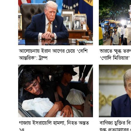
আলোচনায় ইরান আগের চেয়ে ‘বেশি
ভারতে ক্ষুব্ধ তর
আন্তরিক’: ট্রাম্প
‘গোদি মিডিয়ার’
গাজায় ইসরায়েলি হামলা, নিহত অন্তত
বাণিজ্য চুক্তির
১৪
শুল্ক প্রত্যাহারের