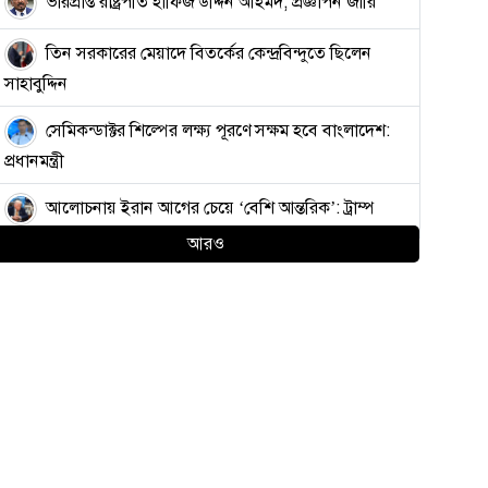
ভারপ্রাপ্ত রাষ্ট্রপতি হাফিজ উদ্দিন আহমদ, প্রজ্ঞাপন জারি
তিন সরকারের মেয়াদে বিতর্কের কেন্দ্রবিন্দুতে ছিলেন
সাহাবুদ্দিন
সেমিকন্ডাক্টর শিল্পের লক্ষ্য পূরণে সক্ষম হবে বাংলাদেশ:
প্রধানমন্ত্রী
আলোচনায় ইরান আগের চেয়ে ‘বেশি আন্তরিক’: ট্রাম্প
আরও
ভারতে ক্ষুব্ধ তরুণদের হাতে মার খাচ্ছে ‘গোদি মিডিয়ার’
সাংবাদিকরা
কাফরুলে দুর্বৃত্তদের এলোপাতাড়ি গুলিতে যুবদল কর্মী
নিহত, আহত ২
বায়ু ও শব্দদূষণ রোধে কঠোর পদক্ষেপের নির্দেশ
প্রধানমন্ত্রীর