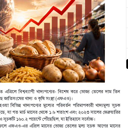
গত এপ্রিলে বিশ্বব্যাপী খাদ্যপণ্যের- বিশেষ করে ভোজ্য তেলের দাম তিন
েছে জাতিসংঘের খাদ্য ও কৃষি সংস্থা (এফএও)।
য়া বিভিন্ন খাদ্যপণ্যের মূল্যের পরিবর্তন পরিমাপকারী খাদ্যমূল্য সূচক
ছেছে, যা গত মার্চ মাসের থেকে ১.৬ শতাংশ এবং ২০২৩ সালের ফেব্রুয়ারির
ে এ সূচকটি ১৬০.২ পয়েন্টে পৌঁছেছিল, যা ইতিহাসে সর্বোচ্চ।
ধির ফলে এফএও-এর এপ্রিল মাসের ভোজ্য তেলের মূল্য সূচক আগের মাসের