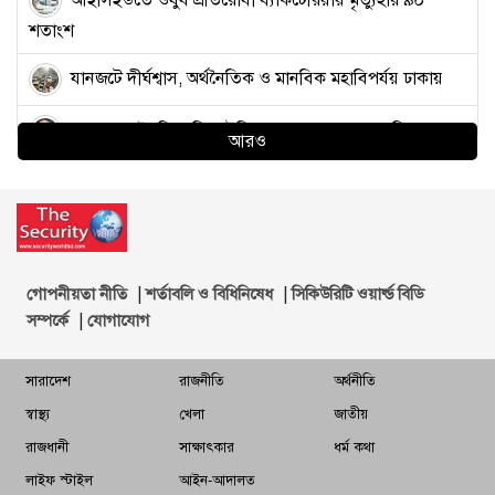
শতাংশ
যানজটে দীর্ঘশ্বাস, অর্থনৈতিক ও মানবিক মহাবিপর্যয় ঢাকায়
ভারপ্রাপ্ত রাষ্ট্রপতি হাফিজ উদ্দিন আহমদ, প্রজ্ঞাপন জারি
আরও
তিন সরকারের মেয়াদে বিতর্কের কেন্দ্রবিন্দুতে ছিলেন
সাহাবুদ্দিন
সেমিকন্ডাক্টর শিল্পের লক্ষ্য পূরণে সক্ষম হবে বাংলাদেশ:
প্রধানমন্ত্রী
|
|
গোপনীয়তা নীতি
শর্তাবলি ও বিধিনিষেধ
সিকিউরিটি ওয়ার্ল্ড বিডি
|
সম্পর্কে
যোগাযোগ
আলোচনায় ইরান আগের চেয়ে ‘বেশি আন্তরিক’: ট্রাম্প
সারাদেশ
রাজনীতি
অর্থনীতি
ভারতে ক্ষুব্ধ তরুণদের হাতে মার খাচ্ছে ‘গোদি মিডিয়ার’
স্বাস্থ্য
খেলা
জাতীয়
সাংবাদিকরা
রাজধানী
সাক্ষাৎকার
ধর্ম কথা
কাফরুলে দুর্বৃত্তদের এলোপাতাড়ি গুলিতে যুবদল কর্মী নিহত,
লাইফ স্টাইল
আইন-আদালত