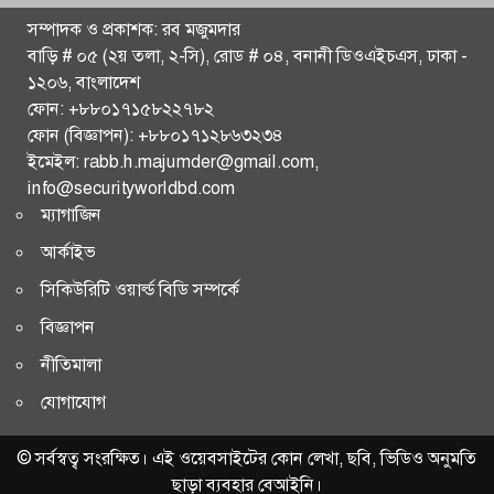
আহত ২
সম্পাদক ও প্রকাশক: রব মজুমদার
বায়ু ও শব্দদূষণ রোধে কঠোর পদক্ষেপের নির্দেশ প্রধানমন্ত্রীর
বাড়ি # ০৫ (২য় তলা, ২-সি), রোড # ০৪, বনানী ডিওএইচএস, ঢাকা -
১২০৬, বাংলাদেশ
‘ঢাকা-চট্টগ্রামসহ গুরুত্বপূর্ণ রুটে চলবে চীনের বুলেট ট্রেন’
ফোন: +৮৮০১৭১৫৮২২৭৮২
ফোন (বিজ্ঞাপন): +৮৮০১৭১২৮৬৩২৩৪
খুলে দেওয়া হয়েছে কাপ্তাই বাঁধের ১৬ জলকপাট
ইমেইল: rabb.h.majumder@gmail.com,
info@securityworldbd.com
রাজধানীর আরও ৫০ স্থানে স্বয়ংক্রিয় ট্রাফিক সিগন্যাল চালুর
ম্যাগাজিন
নির্দেশ প্রধানমন্ত্রীর
আর্কাইভ
পূর্ণমাত্রায় অভিযানের হুঁশিয়ারি ইরানের
সিকিউরিটি ওয়ার্ল্ড বিডি সম্পর্কে
বিজ্ঞাপন
গাজায় ইসরায়েলি হামলা, নিহত অন্তত ১৪
নীতিমালা
চট্টগ্রাম বিভাগ ছাড়া সারা দেশে এইচএসসি পরীক্ষা চলবে: শিক্ষা
যোগাযোগ
উপদেষ্টা
© সর্বস্বত্ব সংরক্ষিত। এই ওয়েবসাইটের কোন লেখা, ছবি, ভিডিও অনুমতি
ছাড়া ব্যবহার বেআইনি।