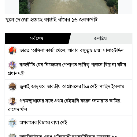
খুলে দেওয়া হয়েছে কাপ্তাই বাঁধের ১৬ জলকপাট
সর্বশেষ
জনপ্রিয়
ভারত ‘হাসিনা কার্ড’ খেলে, আবার বন্ধুত্বও চায়: সালাহউদ্দিন
রাজনীতি যেন নিজেদের পেশাগত দায়িত্ব পালনে বিঘ্ন না ঘটায়:
প্রধানমন্ত্রী
জুলাই জাদুঘরে ভারতীয় আগ্রাসনের চিত্র নেই: নাহিদ ইসলাম
গণঅভ্যুত্থানের সঙ্গে প্রথম বেইমানি করেন জামায়াত আমির:
রাশেদ খাঁন
অপরাধের বিচারে বাধা নেই
আইসিইউতে ওষুধ প্রতিরোধী ব্যাকটেরিয়ায় মৃত্যুহার ৯০