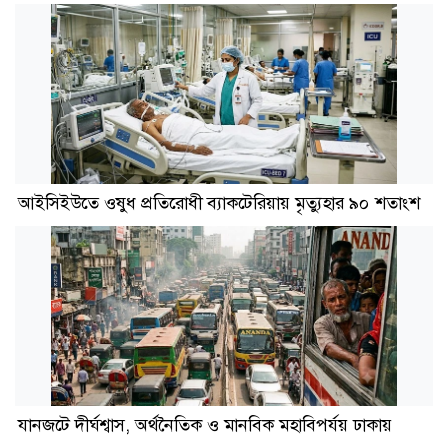
আইসিইউতে ওষুধ প্রতিরোধী ব্যাকটেরিয়ায় মৃত্যুহার ৯০ শতাংশ
যানজটে দীর্ঘশ্বাস, অর্থনৈতিক ও মানবিক মহাবিপর্যয় ঢাকায়