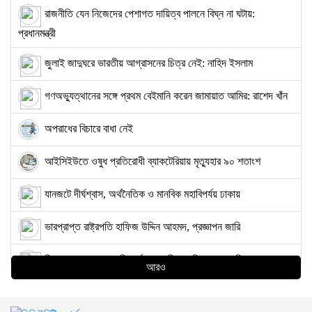
রাজনীতি যেন নিজেদের পেশাগত দায়িত্ব পালনে বিঘ্ন না ঘটায়:
প্রধানমন্ত্রী
জুলাই জাদুঘরে ভারতীয় আগ্রাসনের চিত্র নেই: নাহিদ ইসলাম
গণঅভ্যুত্থানের সঙ্গে প্রথম বেইমানি করেন জামায়াত আমির: রাশেদ খাঁন
অপরাধের বিচারে বাধা নেই
আইসিইউতে ওষুধ প্রতিরোধী ব্যাকটেরিয়ায় মৃত্যুহার ৯০ শতাংশ
যানজটে দীর্ঘশ্বাস, অর্থনৈতিক ও মানবিক মহাবিপর্যয় ঢাকায়
ভারপ্রাপ্ত রাষ্ট্রপতি হাফিজ উদ্দিন আহমদ, প্রজ্ঞাপন জারি
তিন সরকারের মেয়াদে বিতর্কের কেন্দ্রবিন্দুতে ছিলেন সাহাবুদ্দিন
আরও
সেমিকন্ডাক্টর শিল্পের লক্ষ্য পূরণে সক্ষম হবে বাংলাদেশ: প্রধানমন্ত্রী